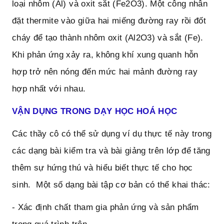
loại nhôm (Al) và oxit sắt (Fe2O3). Một công nhân 
đặt thermite vào giữa hai miếng đường ray rồi đốt 
cháy để tạo thành nhôm oxit (Al2O3) và sắt (Fe). 
Khi phản ứng xảy ra, không khí xung quanh hỗn 
hợp trở nên nóng đến mức hai mảnh đường ray 
hợp nhất với nhau.
VẬN DỤNG TRONG DẠY HỌC HOÁ HỌC
Các thầy cô có thể sử dụng ví dụ thực tế này trong 
các dạng bài kiểm tra và bài giảng trên lớp để tăng 
thêm sự hứng thú và hiểu biết thực tế cho học 
sinh.  Một số dạng bài tập cơ bản có thể khai thác:
- Xác định chất tham gia phản ứng và sản phẩm 