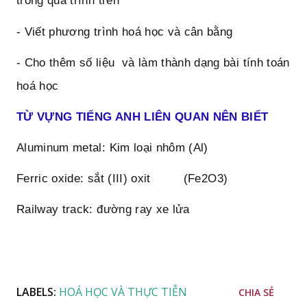
trong quá trình trên
- Viết phương trình hoá học và cân bằng
- Cho thêm số liệu  và làm thành dạng bài tính toán 
hoá học
TỪ VỰNG TIẾNG ANH LIÊN QUAN NÊN BIẾT
Aluminum metal: Kim loại nhôm (Al)
Ferric oxide: sắt (III) oxit         (Fe2O3)
Railway track: đường ray xe lửa
LABELS:
HOÁ HỌC VÀ THỰC TIỄN
CHIA SẺ